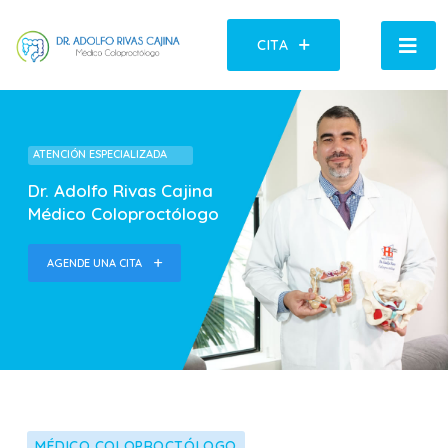
CITA
ATENCIÓN ESPECIALIZADA
Dr. Adolfo Rivas Cajina
Médico Coloproctólogo
AGENDE UNA CITA
MÉDICO COLOPROCTÓLOGO